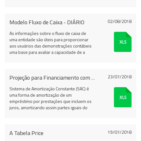
período, normalmente, de doze meses.
Modelo Fluxo de Caixa - DIÁRIO
02/08/2018
As informações sobre o fluxo de caixa de
uma entidade são úteis para proporcionar
aos usuários das demonstrações contábeis
uma base para avaliar a capacidade de a
entidade gerar caixa e equivalentes de caixa,
bem como as necessidades da entidade de
utilização desses fluxos de caixa.
23/07/2018
Projeção para Financiamento com uso da TABELA SAC
Sistema de Amortização Constante (SAC) é
uma forma de amortização de um
empréstimo por prestações que incluem os
juros, amortizando assim partes iguais do
valor do empréstimo.
A Tabela Price
19/07/2018