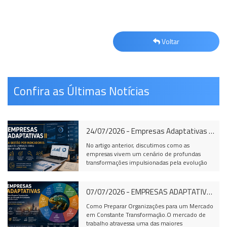
Voltar
Confira as Últimas Notícias
24/07/2026 - Empresas Adaptativas II A Gestão por Indicadores: quando a intuição deixa de ser suficiente
No artigo anterior, discutimos como as empresas vivem um cenário de profundas transformações impulsionadas pela evolução tecnológica, pelas mudanças no comportamento das novas gerações, pela Reforma Tributária, pela transformação digital e por um ambiente de negócios cada vez mais competitivo. Concluímos que sobreviver nesse contexto exige muito mais do que experiência: exige capacidade de adaptação.Mas surge uma pergunta inevitável:Como uma empresa se torna verdadeiramente adaptativa?A resposta passa, necessariamente, pela gestão baseada em informações confiáveis.Durante muitos anos, administrar uma empresa significava conhecer profundamente seus clientes, controlar o caixa e tomar decisões fundamentadas principalmente na experiência acumulada pelo empreendedor. Esse modelo foi suficiente em um mercado relativamente estável, onde as mudanças aconteciam em ritmo mais lento e a concorrência era menos intensa.Hoje, entretanto, esse cenário mudou completamente.As empresas convivem simultaneamente com aumento dos custos operacionais, concorrência global, transformação digital, inteligência artificial, novas relações de trabalho, mudanças tributárias, clientes mais exigentes e ciclos econômicos cada vez menores.Nesse ambiente, a experiência continua sendo um ativo importante.Entretanto, experiência sem dados passou a representar um risco.As organizações que conseguem responder rapidamente às mudanças possuem uma característica em comum: elas monitoram continuamente seu desempenho e utilizam indicadores para orientar suas decisões.A empresa adaptativa não administra apenas receitas.Ela administra desempenho.Ela acompanha tendências.Ela antecipa problemas.Ela transforma informação em vantagem competitiva. O que realmente deve ser acompanhado?Um dos equívocos mais frequentes entre pequenas e médias empresas é acreditar que uma boa gestão depende de acompanhar dezenas ou centenas de indicadores. Na realidade, organizações de alto desempenho concentram seus esforços em um conjunto reduzido de indicadores estratégicos, capazes de revelar a verdadeira situação do negócio e apoiar decisões com maior segurança.Entre eles, destacam-se:Receita BrutaRepresenta o valor total das vendas realizadas em determinado período, antes da dedução de impostos, devoluções e descontos. É um excelente indicador do crescimento comercial da empresa, porém não demonstra, isoladamente, sua rentabilidade. Receita LíquidaCorresponde ao valor efetivamente obtido após todas as deduções legais e comerciais. É a partir dela que diversos indicadores financeiros são calculados, permitindo avaliar com maior precisão os resultados da empresa. Margem de ContribuiçãoIndica quanto cada venda contribui para o pagamento das despesas fixas e para a geração do lucro. Empresas que conhecem sua margem de contribuição conseguem formar preços de maneira mais estratégica, identificar produtos mais rentáveis e tomar decisões comerciais com maior segurança. Ponto de EquilíbrioDemonstra o volume mínimo de vendas necessário para cobrir todos os custos e despesas da organização. A partir desse ponto, cada nova venda passa efetivamente a gerar lucro.Conhecer esse indicador reduz riscos e auxilia no planejamento financeiro. EBITDAO EBITDA (Lucro antes dos Juros, Impostos, Depreciação e Amortização) mede a capacidade operacional da empresa em gerar resultados por meio de sua atividade principal.É amplamente utilizado para comparar empresas de diferentes portes e setores, eliminando efeitos financeiros e tributários que podem distorcer a análise. Fluxo de CaixaMais do que medir lucro, o fluxo de caixa acompanha todas as entradas e saídas de recursos financeiros.Uma empresa pode apresentar lucro contábil e, ao mesmo tempo, enfrentar dificuldades para pagar fornecedores ou salários. Por isso, controlar o fluxo de caixa é fundamental para garantir liquidez e sustentabilidade. Giro de EstoquesMede a velocidade com que os produtos são vendidos e renovados.Estoques elevados significam recursos financeiros parados, aumento dos custos de armazenagem e maior risco de perdas por obsolescência ou vencimento. Ticket MédioApresenta o valor médio gasto por cliente em cada compra.Esse indicador auxilia na definição de estratégias comerciais, programas de fidelização e ações de vendas, permitindo aumentar o faturamento sem necessariamente ampliar o número de clientes. LucratividadeIndica qual percentual da receita transforma-se efetivamente em lucro.Permite avaliar se o esforço operacional da empresa está sendo convertido em resultados financeiros satisfatórios. RentabilidadeEnquanto a lucratividade mede o lucro em relação às vendas, a rentabilidade demonstra o retorno obtido sobre o capital investido pelos sócios.Esse indicador responde a uma pergunta essencial:Vale a pena manter o capital investido neste negócio? Índice de RetrabalhoQuantifica perdas decorrentes de erros, falhas de produção, correções e serviços refeitos.Reduzir o retrabalho significa aumentar produtividade, diminuir desperdícios e melhorar a qualidade dos produtos e serviços. Produtividade por ColaboradorAvalia quanto cada profissional, equipe ou setor consegue produzir em determinado período.Não se trata apenas de produzir mais, mas de produzir melhor, com qualidade, eficiência e menor utilização de recursos. TurnoverRepresenta a rotatividade de colaboradores.Índices elevados normalmente refletem problemas relacionados à liderança, clima organizacional, remuneração, cultura empresarial ou ausência de oportunidades de desenvolvimento.Além dos impactos humanos, a alta rotatividade gera custos significativos com recrutamento, treinamento e perda de conhecimento. AbsenteísmoMede o percentual de faltas, atrasos e ausências dos colaboradores.Quando elevado, pode indicar problemas relacionados à motivação, saúde ocupacional, ambiente de trabalho ou liderança, afetando diretamente a produtividade. Satisfação do Cliente (NPS)O Net Promoter Score (NPS) mede a probabilidade de um cliente recomendar a empresa para outras pessoas.Mais do que um indicador de satisfação, o NPS revela o potencial de fidelização dos clientes e a capacidade da empresa em construir relacionamentos duradouros. O verdadeiro valor dos indicadoresMais importante do que analisar cada indicador de forma isolada é compreender a relação existente entre eles.Uma empresa pode aumentar sua receita e, simultaneamente, reduzir sua lucratividade.Pode vender mais e gerar menos caixa.Pode crescer em faturamento enquanto perde produtividade ou enfrenta elevados índices de rotatividade.Da mesma forma, uma pequena redução na margem de contribuição pode parecer insignificante em um único mês. Entretanto, quando observada ao longo de vários períodos, pode indicar o início de um problema estrutural capaz de comprometer toda a rentabilidade da organização.As empresas adaptativas não esperam que os problemas apareçam no caixa.Elas identificam tendências, monitoram indicadores e atuam preventivamente.É justamente essa capacidade de antecipação que diferencia empresas resilientes das organizações que apenas reagem às dificuldades. O papel da Inteligência ArtificialOutro elemento que passa a integrar a gestão empresarial moderna é a Inteligência Artificial.Ao contrário do que muitos imaginam, ela não substitui o gestor.Ela amplia sua capacidade de análise.Ferramentas baseadas em IA conseguem identificar padrões de consumo, prever demandas, apoiar decisões financeiras, analisar riscos, automatizar relatórios e gerar informações estratégicas em poucos segundos.Contudo, nenhuma tecnologia substitui a sensibilidade humana para liderar pessoas, interpretar cenários complexos e tomar decisões éticas e estratégicas.A tecnologia informa.A liderança decide. O Método GERA como modelo de adaptaçãoNo Método GERA, a adaptação empresarial ocorre por meio da integração de quatro pilares fundamentais: Gestão EstratégicaDefine objetivos, metas, indicadores e direcionamento da organização. Eficiência OperacionalPadroniza processos, reduz desperdícios e melhora continuamente a produtividade. Resultados SustentáveisTransforma informações financeiras e operacionais em decisões capazes de garantir crescimento consistente. Aprendizagem ContínuaEstimula o desenvolvimento permanente das pessoas, promovendo inovação, melhoria contínua e capacidade de adaptação às mudanças.Empresas que evoluem nesses quatro pilares tornam-se mais preparadas para enfrentar cenários incertos e transformar desafios em oportunidades. Reflexões para empresários e gestoresAntes de concluir, vale refletir sobre algumas questões fundamentais:Sua empresa possui indicadores estratégicos claramente definidos?As decisões são tomadas com base em dados ou apenas na experiência?Você conhece exatamente seu ponto de equilíbrio?Qual produto ou serviço gera a maior margem de contribuição?Sua empresa gera lucro ou apenas faturamento?Quanto custa conquistar um novo cliente?Quais processos apresentam maior índice de desperdício?Sua equipe está preparada para trabalhar em um ambiente cada vez mais tecnológico?Quais atividades poderiam ser automatizadas para aumentar a eficiência?Responder a essas perguntas representa um importante passo para transformar uma empresa reativa em uma organização verdadeiramente adaptativa. ConsideraçõesO futuro não pertence necessariamente às maiores empresas.Também não pertence às mais antigas.Pertence às organizações capazes de aprender continuamente, interpretar mudanças com rapidez e transformar informação em decisões estratégicas.Nesse contexto, indicadores deixam de ser apenas números apresentados em relatórios financeiros.Eles passam a representar instrumentos de gestão, orientação e sobrevivência empresarial.Em um mercado onde a única certeza é a mudança, adaptar-se deixou de ser uma vantagem competitiva.Passou a ser uma condição indispensável para permanecer competitivo e sustentável. ReferênciasDRUCKER, Peter F. Management: Tasks, Responsibilities, Practices. HarperBusiness.KAPLAN, Robert S.; NORTON, David
07/07/2026 - EMPRESAS ADAPTATIVAS
Como Preparar Organizações para um Mercado
em Constante Transformação.O mercado de
trabalho atravessa uma das maiores