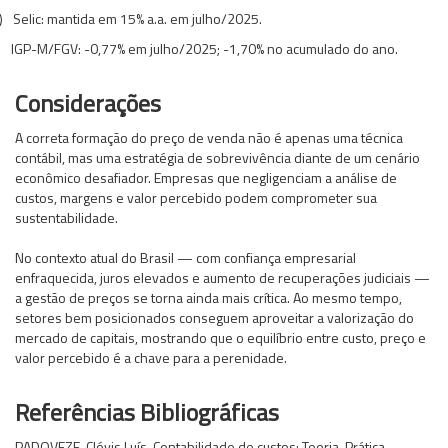
)
Selic: mantida em 15% a.a. em julho/2025.
IGP-M/FGV: -0,77% em julho/2025; -1,70% no acumulado do ano.
Considerações
A correta formação do preço de venda não é apenas uma técnica
contábil, mas uma estratégia de sobrevivência diante de um cenário
econômico desafiador. Empresas que negligenciam a análise de
custos, margens e valor percebido podem comprometer sua
sustentabilidade.
No contexto atual do Brasil — com confiança empresarial
enfraquecida, juros elevados e aumento de recuperações judiciais —
a gestão de preços se torna ainda mais crítica. Ao mesmo tempo,
setores bem posicionados conseguem aproveitar a valorização do
mercado de capitais, mostrando que o equilíbrio entre custo, preço e
valor percebido é a chave para a perenidade.
Referências Bibliográficas
PADOVEZE, Clóvis Luís. Contabilidade de custos: Teoria, Prática,