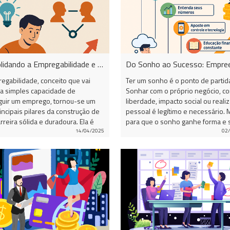
Consolidando a Empregabilidade e se Preparando para o Futuro: Competências, Relacionamentos e Ação
egabilidade, conceito que vai
Ter um sonho é o ponto de partid
a simples capacidade de
Sonhar com o próprio negócio, c
guir um emprego, tornou-se um
liberdade, impacto social ou reali
incipais pilares da construção de
pessoal é legítimo e necessário. 
rreira sólida e duradoura. Ela é
para que o sonho ganhe forma e 
ado da combinação entre
sustente, é preciso ir além da idei
14/04/2025
02
ências técnicas e
preciso empreender com
tamentais, inteligência
responsabilidade e gestão —
nal, capacidade de se adaptar às
principalmente, financeira. Segun
as e, sobretudo, da ação
Sebrae (2023), a falta de planeja
égica e intencional. 1.
financeiro ainda é uma das princi
ências, Relacionamentos e Ação:
causas da mortalidade precoce d
e da Empregabilidade Em um
pequenos negócios no Brasil. Iss
o de rápidas transformações
evidencia que ter uma boa ideia n
ógicas e sociais, as exigências do
suficiente: é preciso cuidar bem d