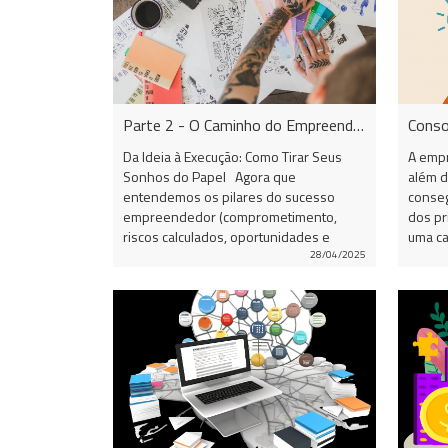
Parte 2 - O Caminho do Empreendedorismo: Passos Fundamentais para o Sucesso
Da Ideia à Execução: Como Tirar Seus
A empr
Sonhos do Papel Agora que
além d
entendemos os pilares do sucesso
conse
empreendedor (comprometimento,
dos pr
riscos calculados, oportunidades e
uma ca
persistência), é hora de agir. Validação
result
28/04/2025
de Ideias Antes de investir tempo e
compet
recursos, é essencial validar sua ideia
compor
no mercado. Realize pesquisas,
emocio
entrevistas e testes de aceitação para
mudanç
confirmar se há demanda real pelo seu
estrat
produto ou serviço. Planejamento
Compet
Estratégico Um bom plano de ação
A Bas
organiza suas metas, prazos e métricas.
cenári
Comece definindo objetivos claros,
tecnol